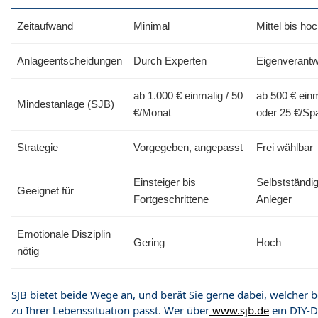
Zeitaufwand
Minimal
Mittel bis ho
Anlageentscheidungen
Durch Experten
Eigenverantw
ab 1.000 € einmalig / 50
ab 500 € ein
Mindestanlage (SJB)
€/Monat
oder 25 €/Sp
Strategie
Vorgegeben, angepasst
Frei wählbar
Einsteiger bis
Selbstständi
Geeignet für
Fortgeschrittene
Anleger
Emotionale Disziplin
Gering
Hoch
nötig
SJB bietet beide Wege an, und berät Sie gerne dabei, welcher 
zu Ihrer Lebenssituation passt. Wer über
www.sjb.de
ein DIY-