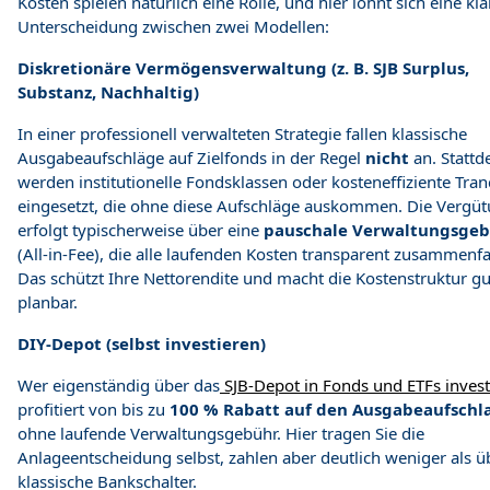
Kosten spielen natürlich eine Rolle, und hier lohnt sich eine kla
Unterscheidung zwischen zwei Modellen:
Diskretionäre Vermögensverwaltung (z. B. SJB Surplus,
Substanz, Nachhaltig)
In einer professionell verwalteten Strategie fallen klassische
Ausgabeaufschläge auf Zielfonds in der Regel
nicht
an. Stattd
werden institutionelle Fondsklassen oder kosteneffiziente Tra
eingesetzt, die ohne diese Aufschläge auskommen. Die Vergü
erfolgt typischerweise über eine
pauschale Verwaltungsge
(All-in-Fee), die alle laufenden Kosten transparent zusammenfa
Das schützt Ihre Nettorendite und macht die Kostenstruktur gu
planbar.
DIY-Depot (selbst investieren)
Wer eigenständig über das
SJB-Depot in Fonds und ETFs invest
profitiert von bis zu
100 % Rabatt auf den Ausgabeaufschl
ohne laufende Verwaltungsgebühr. Hier tragen Sie die
Anlageentscheidung selbst, zahlen aber deutlich weniger als ü
klassische Bankschalter.