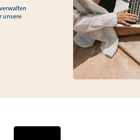
 verwalten
r unsere
.