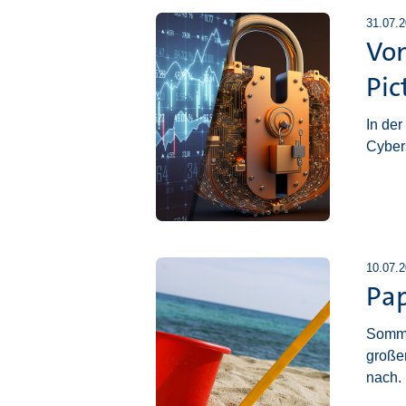
31.07.
Vom
Pic
In der
Cybers
10.07.
Pap
Somme
große
nach.