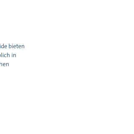
ide bieten
lich in
chen