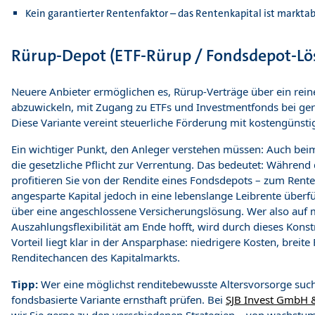
Kein garantierter Rentenfaktor – das Rentenkapital ist markta
Rürup-Depot (ETF-Rürup / Fondsdepot-Lö
Neuere Anbieter ermöglichen es, Rürup-Verträge über ein rei
abzuwickeln, mit Zugang zu ETFs und Investmentfonds bei ger
Diese Variante vereint steuerliche Förderung mit kostengünsti
Ein wichtiger Punkt, den Anleger verstehen müssen: Auch bei
die gesetzliche Pflicht zur Verrentung. Das bedeutet: Währen
profitieren Sie von der Rendite eines Fondsdepots – zum Ren
angesparte Kapital jedoch in eine lebenslange Leibrente überf
über eine angeschlossene Versicherungslösung. Wer also auf
Auszahlungsflexibilität am Ende hofft, wird durch dieses Konst
Vorteil liegt klar in der Ansparphase: niedrigere Kosten, breit
Renditechancen des Kapitalmarkts.
Tipp:
Wer eine möglichst renditebewusste Altersvorsorge sucht
fondsbasierte Variante ernsthaft prüfen. Bei
SJB Invest GmbH 