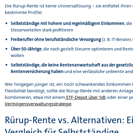
Die Rürup-Rente ist keine Universallösung – sie entfaltet ihren
bestimmte Profile:
Selbstständige mit hohem und regelmäßigem Einkommen
, di
Steuervorteilen stark profitieren
Freiberufler ohne berufsständische Versorgung
(z. B. IT-Berater
Über-50-Jährige
, die noch gezielt Steuern optimieren und Ren
wollen
Selbstständige, die keine Rentenanwartschaft aus der gesetzli
Rentenversicherung haben
und eine verlässliche Leibrente ans
Wer hingegen jünger ist, ein noch schwankendes Einkommen 
Flexibilität benötigt, sollte die Rürup-Rente mit anderen Anla
kombinieren, etwa mit einem
ETF-Depot über SJB
oder einer p
Vermögensverwaltungsstrategie
.
Rürup-Rente vs. Alternativen: E
Vergleich für Selbstständige