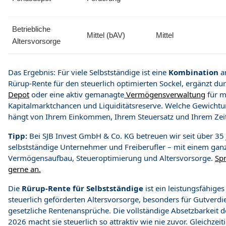
Betriebliche
Mittel (bAV)
Mittel
Altersvorsorge
Das Ergebnis: Für viele Selbstständige ist eine
Kombination
am
Rürup-Rente für den steuerlich optimierten Sockel, ergänzt durc
Depot
oder eine aktiv gemanagte
Vermögensverwaltung
für m
Kapitalmarktchancen und Liquiditätsreserve. Welche Gewichtun
hängt von Ihrem Einkommen, Ihrem Steuersatz und Ihrem Zeit
Tipp:
Bei SJB Invest GmbH & Co. KG betreuen wir seit über 35
selbstständige Unternehmer und Freiberufler – mit einem ganzh
Vermögensaufbau, Steueroptimierung und Altersvorsorge.
Spr
gerne an.
Die
Rürup-Rente für Selbstständige
ist ein leistungsfähige
steuerlich geförderten Altersvorsorge, besonders für Gutverd
gesetzliche Rentenansprüche. Die vollständige Absetzbarkeit d
2026 macht sie steuerlich so attraktiv wie nie zuvor. Gleichzeiti