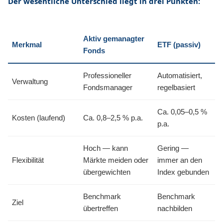
Der wesentliche Unterschied liegt in drei Punkten:
Aktiv gemanagter
Merkmal
ETF (passiv)
Fonds
Professioneller
Automatisiert,
Verwaltung
Fondsmanager
regelbasiert
Ca. 0,05–0,5 %
Kosten (laufend)
Ca. 0,8–2,5 % p.a.
p.a.
Hoch — kann
Gering —
Flexibilität
Märkte meiden oder
immer an den
übergewichten
Index gebunden
Benchmark
Benchmark
Ziel
übertreffen
nachbilden