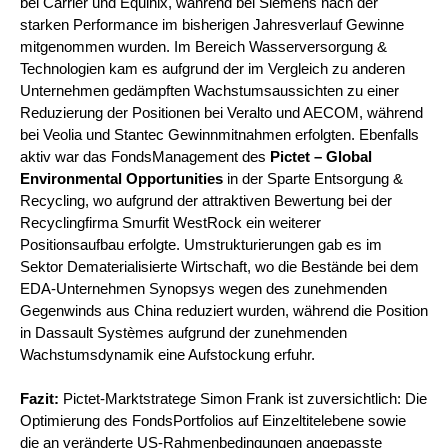
bei Carrier und Equinix, während bei Siemens nach der
starken Performance im bisherigen Jahresverlauf Gewinne
mitgenommen wurden. Im Bereich Wasserversorgung &
Technologien kam es aufgrund der im Vergleich zu anderen
Unternehmen gedämpften Wachstumsaussichten zu einer
Reduzierung der Positionen bei Veralto und AECOM, während
bei Veolia und Stantec Gewinnmitnahmen erfolgten. Ebenfalls
aktiv war das FondsManagement des
Pictet – Global
Environmental Opportunities
in der Sparte Entsorgung &
Recycling, wo aufgrund der attraktiven Bewertung bei der
Recyclingfirma Smurfit WestRock ein weiterer
Positionsaufbau erfolgte. Umstrukturierungen gab es im
Sektor Dematerialisierte Wirtschaft, wo die Bestände bei dem
EDA-Unternehmen Synopsys wegen des zunehmenden
Gegenwinds aus China reduziert wurden, während die Position
in Dassault Systèmes aufgrund der zunehmenden
Wachstumsdynamik eine Aufstockung erfuhr.
Fazit:
Pictet-Marktstratege Simon Frank ist zuversichtlich: Die
Optimierung des FondsPortfolios auf Einzeltitelebene sowie
die an veränderte US-Rahmenbedingungen angepasste