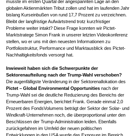
musste im ersten Quartal der angespannten Lage an den
globalen Aktienmärkten Tribut zollen und hat im laufenden Jahr
bislang Kurseinbußen von rund 17,7 Prozent zu verzeichnen.
Bleibt der langfristige Aufwärtstrend trotz kurzfristiger
Probleme weiter intakt? Diese Frage konnten wir Pictet-
Marktstratege Simon Frank in unserer letzten Videokonferenz
stellen, wo er uns mit den neuesten Informationen zu
Portfoliostruktur, Performance und Marktausblick des Pictet-
Nachhaltigkeitsfonds versorgt hat.
Inwieweit haben sich die Schwerpunkte der
Sektorenaufteilung nach der Trump-Wahl verschoben?
Die augenfälligste Veränderung in der Sektorenallokation des
Pictet – Global Environmental Opportunities
nach der
Trump-Wahl sei die deutliche Reduzierung des Bereichs der
Erneuerbaren Energien, berichtet Frank. Gerade einmal 2,0
Prozent des FondsVolumens beträgt der Sektor der Solar- und
Windkraft-Unternehmen noch, die überproportional unter den
Beschlüssen der Trump-Administration leiden. Ebenfalls
zurückgefahren im Umfeld der neuen politischen
Entwicklungen in den USA wurde das Exposure im Bereich