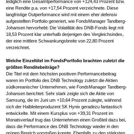
lediglich eine Gesamtperformance von +124,43 Prozent bzw.
eine Rendite p.a. von +17,54 Prozent verzeichnete. Diese
langfristige Outperformance wird mit einem eher defensiv
aufgestellten Portfolio generiert, wie FondsManager Tandberg-
Johansen hervorhebt: Die Volatilität des DNB-Fonds liegt mit
18,53 Prozent klar unterhalb derjenigen des Vergleichsindex,
der eine mittlere Schwankungsbreite von 22,80 Prozent
verzeichnet.
Welche Einzeltitel im FondsPortfolio brachten zuletzt die
größten Renditebeiträge?
Die Titel mit dem höchsten positiven Performancebeitrag
waren im Portfolio des DNB Technology zuletzt die Aktien
südkoreanischer Unternehmen, wie FondsManager Tandberg-
Johansen berichtet: Sehr stark zeigte sich die Aktie von
Samsung, die im Juni um +10,64 Prozent zulegte, während
sich der Halbleiterproduzent SK Hynix geradezu fantastisch
entwickelte. Mit einem Kursplus von +39,31 Prozent im
Monatsverlauf trug das Unternehmen einen Großteil dazu bei,
dass die Performance des DNB Technology wieder in den
grünen Bereich vorstoßen konnte. Ebenfalls zu den stärksten