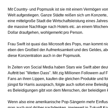
Mit Country- und Popmusik ist sie mit einem Vermögen von 
Welt aufgestiegen. Ganze Städte reißen sich um Konzert
eine mittelgroße Stadt die Wirtschaftsleistung eines Jahre
die massive Nachfrage nach Hotels etc. an einem Wochene
Dollar draufgehen, wohlgemerkt pro Person.
Frau Swift ist quasi das Microsoft des Pops, man kommt n
eben den Großteil der Aufmerksamkeit und des Geldes, abe
diese Konzentration auch in der Popmusik.
In Zeiten von Social Media haben Stars wie Swift aber deutl
Auftritt bei "Wetten Dass". Mit zig Millionen Followern auf
Fans an ihren Lippen, kaufen die gleichen Produkte und f
jüngst für Harris aussprach, folgte auch sofort eine Beleid
es Beleidigungen gibt von dem Menschen, der beleidigen 
Wenn also eine amerikanische Pop-Sängerin mehr Einfluss
man auch mal drüber nachdenken, inwieweit in Zukunft K