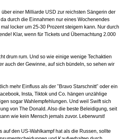
über einer Milliarde USD zur reichsten Sängerin der
e, da durch die Einnahmen nur eines Wochenendes
s mal locker um 25-30 Prozent steigern kann. Nur durch
nde! Klar, wenn für Tickets und Übernachtung 2.000
icht drum rum. Und so wie einige wenige Techaktien
r auch der Gewinne, auf sich bündeln, so sehen wir
ich mehr Einfluss als der "Bravo Starschnitt" oder ein
 Facebook, Insta, Tiktok und Co. hängen unzählige
olgen sogar Wahlempfehlungen. Und weil Swift sich
igung von The Donald. Also die beste Beleidigung, seit
kann wie kein Mensch jemals zuvor. Leberwurst!
 auf den US-Wahlkampf hat als die Russen, sollte
onsumentscheidungen und Kaufverhalten durch