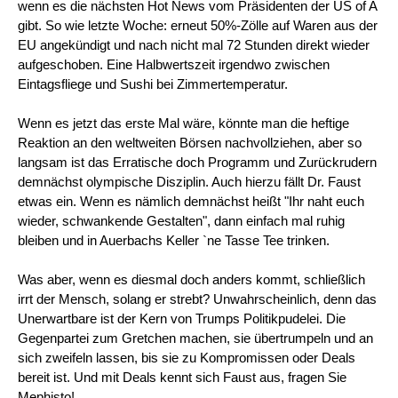
wenn es die nächsten Hot News vom Präsidenten der US of A
gibt. So wie letzte Woche: erneut 50%-Zölle auf Waren aus der
EU angekündigt und nach nicht mal 72 Stunden direkt wieder
aufgeschoben. Eine Halbwertszeit irgendwo zwischen
Eintagsfliege und Sushi bei Zimmertemperatur.
Wenn es jetzt das erste Mal wäre, könnte man die heftige
Reaktion an den weltweiten Börsen nachvollziehen, aber so
langsam ist das Erratische doch Programm und Zurückrudern
demnächst olympische Disziplin. Auch hierzu fällt Dr. Faust
etwas ein. Wenn es nämlich demnächst heißt "Ihr naht euch
wieder, schwankende Gestalten", dann einfach mal ruhig
bleiben und in Auerbachs Keller `ne Tasse Tee trinken.
Was aber, wenn es diesmal doch anders kommt, schließlich
irrt der Mensch, solang er strebt? Unwahrscheinlich, denn das
Unerwartbare ist der Kern von Trumps Politikpudelei. Die
Gegenpartei zum Gretchen machen, sie übertrumpeln und an
sich zweifeln lassen, bis sie zu Kompromissen oder Deals
bereit ist. Und mit Deals kennt sich Faust aus, fragen Sie
Mephisto!