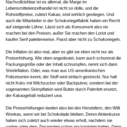
Nachvollziehbar ist es allemal, die Marge im
Lebensmitteleinzelhandel ist nicht so dolle, und die
Rohstoffpreise, zuletzt Kakao, sind wirklich gestiegen. Und
auch die Mitarbeiter in der Schokoriegelfabrik haben ein Recht
auf steigende Löhne. Lässt sich als Konsument also nix
machen bei den Preisen, außer Sie machen den Loriot und
kaufen Senf palettenweise. Passt aber nicht zu Schokoriegeln.
Die Inflation ist also real, aber es gibt sie eben nicht nur als
Preiserhöhung. Wie oben angedeutet, kann auch schonmal die
Packungsgröße oder der Inhalt schrumpfen, nennt sich dann
Shrinkflation. Oder, was man aus US-amerikanischen
Polizeiserien kennt, der Stoff wird einfach gestreckt. Nur halt
nicht Koks mit Milchzucker oder Backpulver, sondern bei der
sogenannten Skimpflation wird Butter durch Palmfett ersetzt,
der Kakaogehalt reduziert usw.
Die Preiserhöhungen landen also bei den Herstellern, den Willi
Wonkas, wenn wir bei Schokolade bleiben. Deren Aktienkurse
haben sich zuletzt auch wieder etwas erholt, nachdem sie
vorher unter dem Zinsanstieg schon arg korrigiert hatten. Denn